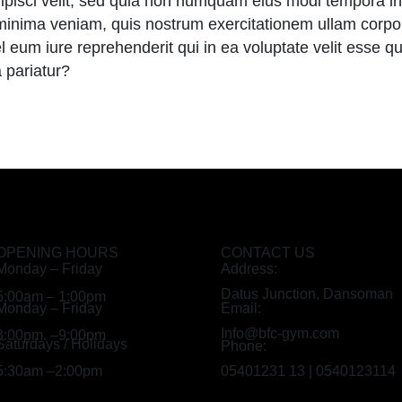
adipisci velit, sed quia non numquam eius modi tempora i
nima veniam, quis nostrum exercitationem ullam corporis
um iure reprehenderit qui in ea voluptate velit esse qua
 pariatur?
OPENING HOURS
CONTACT US
Monday – Friday
Address:
Datus Junction, Dansoman
5:00am – 1:00pm
Monday – Friday
Email:
Info@bfc-gym.com
3:00pm. –9:00pm
Saturdays / Holidays
Phone:
5:30am –2:00pm
05401231 13 | 0540123114