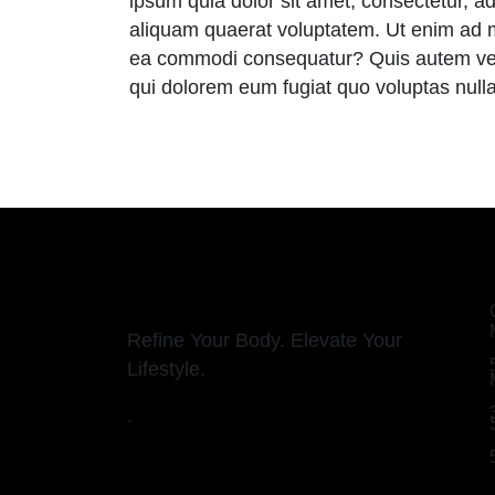
ipsum quia dolor sit amet, consectetur, 
aliquam quaerat voluptatem. Ut enim ad mi
ea commodi consequatur? Quis autem vel e
qui dolorem eum fugiat quo voluptas nulla
Refine Your Body. Elevate Your
Lifestyle.
.