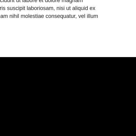
ncidunt ut labore et dolore magnam
 suscipit laboriosam, nisi ut aliquid ex
m nihil molestiae consequatur, vel illum