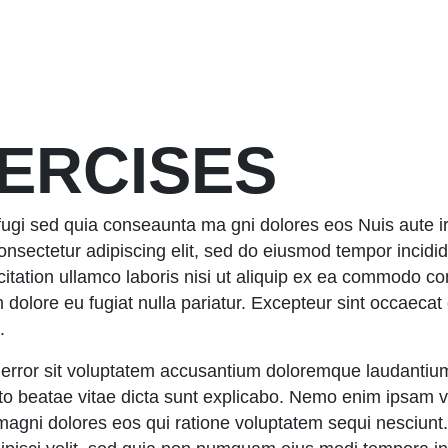
ERCISES
 fugi sed quia conseaunta ma gni dolores eos Nuis aute iru
onsectetur adipiscing elit, sed do eiusmod tempor incidid
tation ullamco laboris nisi ut aliquip ex ea commodo con
m dolore eu fugiat nulla pariatur. Excepteur sint occaecat
.
s error sit voluptatem accusantium doloremque laudanti
tecto beatae vitae dicta sunt explicabo. Nemo enim ipsam 
r magni dolores eos qui ratione voluptatem sequi nesciun